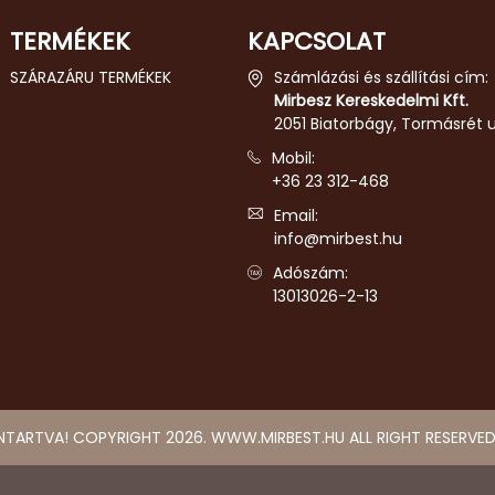
TERMÉKEK
KAPCSOLAT
SZÁRAZÁRU TERMÉKEK
Számlázási és szállítási cím:
Mirbesz Kereskedelmi Kft.
2051 Biatorbágy, Tormásrét u.
Mobil:
+36 23 312-468
Email:
info@mirbest.hu
Adószám:
13013026-2-13
NTARTVA! COPYRIGHT 2026. WWW.MIRBEST.HU ALL RIGHT RESERVED