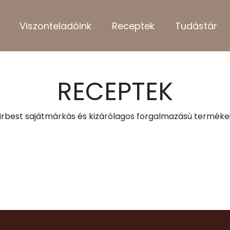
Viszonteladóink
Receptek
Tudástár
RECEPTEK
irbest sajátmárkás és kizárólagos forgalmazású termékei